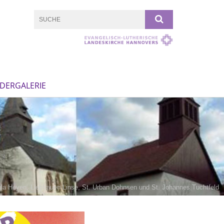
LDERGALERIE
sula Heyen, Liebfrauen Linse, St. Urban Dohnsen und St. Johannes Tuchtfeld