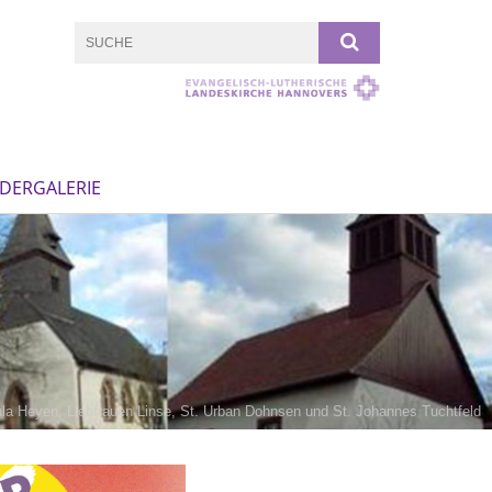
LDERGALERIE
sula Heyen, Liebfrauen Linse, St. Urban Dohnsen und St. Johannes Tuchtfeld